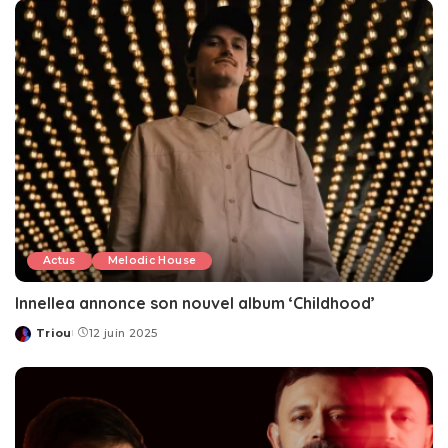
Actus
Melodic House
Innellea annonce son nouvel album ‘Childhood’
Triou
12 juin 2025
Posted
by