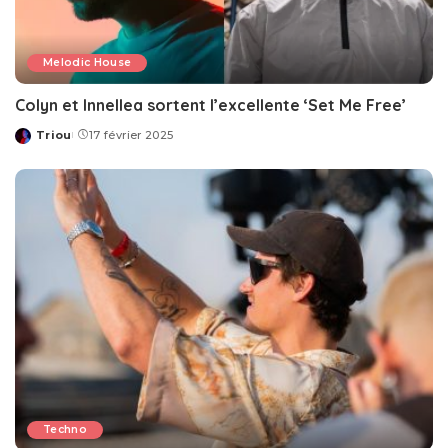
Melodic House
Colyn et Innellea sortent l’excellente ‘Set Me Free’
Triou
17 février 2025
Posted
by
Techno