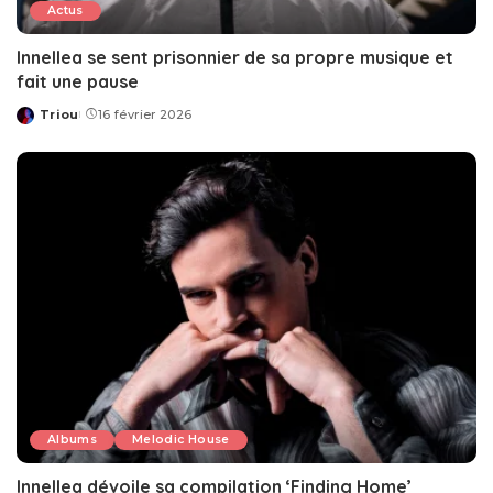
Actus
Innellea se sent prisonnier de sa propre musique et
fait une pause
Triou
16 février 2026
Posted
by
Albums
Melodic House
Innellea dévoile sa compilation ‘Finding Home’