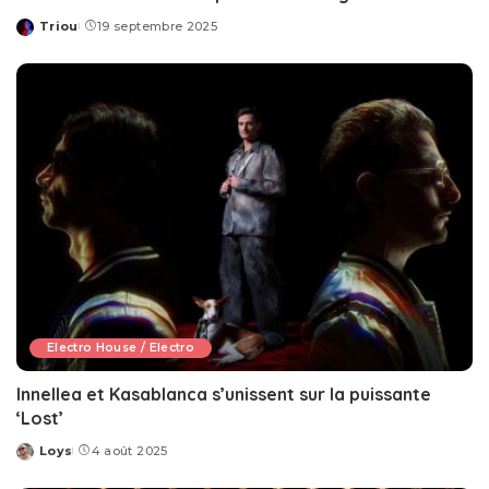
Triou
19 septembre 2025
Posted
by
Electro House / Electro
Innellea et Kasablanca s’unissent sur la puissante
‘Lost’
Loys
4 août 2025
Posted
by