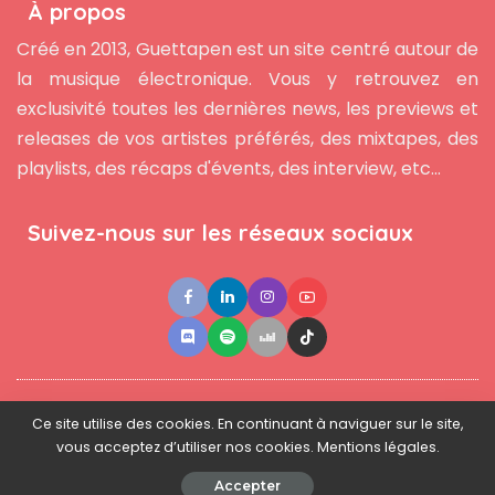
À propos
Créé en 2013, Guettapen est un site centré autour de
la musique électronique. Vous y retrouvez en
exclusivité toutes les dernières news, les previews et
releases de vos artistes préférés, des mixtapes, des
playlists, des récaps d'évents, des interview, etc...
Suivez-nous sur les réseaux sociaux
●
●
●
Contact
Newsletter
L'équipe
Mentions légales
Ce site utilise des cookies. En continuant à naviguer sur le site,
vous acceptez d’utiliser nos cookies. Mentions légales.
© 2025 - www.guettapen.com - Tous droits réservés.
Accepter