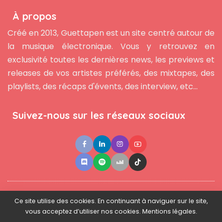
À propos
Créé en 2013, Guettapen est un site centré autour de
la musique électronique. Vous y retrouvez en
exclusivité toutes les dernières news, les previews et
releases de vos artistes préférés, des mixtapes, des
playlists, des récaps d'évents, des interview, etc...
Suivez-nous sur les réseaux sociaux
●
●
●
Contact
Newsletter
L'équipe
Mentions légales
Ce site utilise des cookies. En continuant à naviguer sur le site,
vous acceptez d’utiliser nos cookies. Mentions légales.