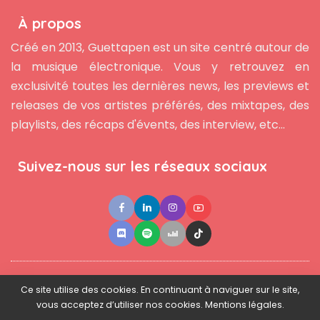
À propos
Créé en 2013, Guettapen est un site centré autour de
la musique électronique. Vous y retrouvez en
exclusivité toutes les dernières news, les previews et
releases de vos artistes préférés, des mixtapes, des
playlists, des récaps d'évents, des interview, etc...
Suivez-nous sur les réseaux sociaux
●
●
●
Contact
Newsletter
L'équipe
Mentions légales
Ce site utilise des cookies. En continuant à naviguer sur le site,
vous acceptez d’utiliser nos cookies. Mentions légales.