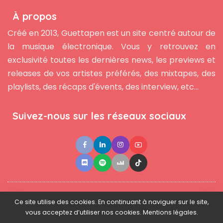
À propos
Créé en 2013, Guettapen est un site centré autour de
la musique électronique. Vous y retrouvez en
exclusivité toutes les dernières news, les previews et
releases de vos artistes préférés, des mixtapes, des
playlists, des récaps d'évents, des interview, etc...
Suivez-nous sur les réseaux sociaux
●
●
●
Contact
Newsletter
L'équipe
Mentions légales
Ce site utilise des cookies. En continuant à naviguer sur le site,
vous acceptez d’utiliser nos cookies. Mentions légales.