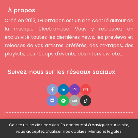
À propos
Créé en 2013, Guettapen est un site centré autour de
la musique électronique. Vous y retrouvez en
exclusivité toutes les dernières news, les previews et
releases de vos artistes préférés, des mixtapes, des
playlists, des récaps d'évents, des interview, etc...
Suivez-nous sur les réseaux sociaux
●
●
●
Contact
Newsletter
L'équipe
Mentions légales
Ce site utilise des cookies. En continuant à naviguer sur le site,
vous acceptez d’utiliser nos cookies. Mentions légales.