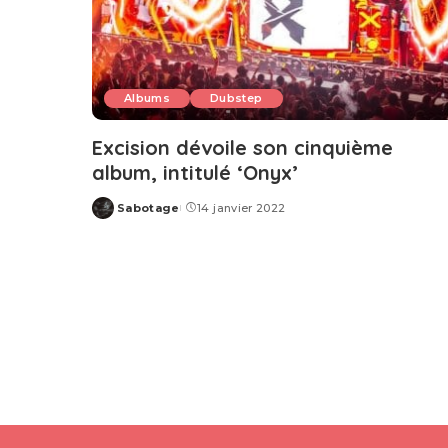
Albums
Dubstep
Excision dévoile son cinquième
album, intitulé ‘Onyx’
Sabotage
14 janvier 2022
Posted
by