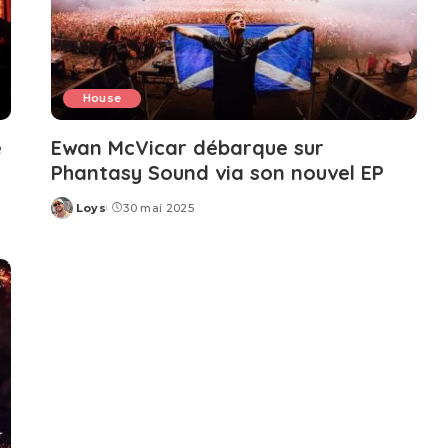
House
e
Ewan McVicar débarque sur
Phantasy Sound via son nouvel EP
Loys
30 mai 2025
Posted
by