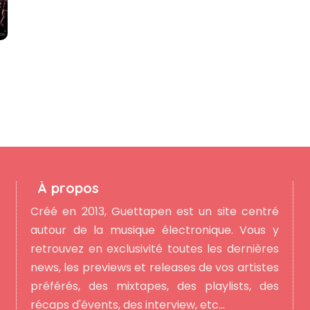
À propos
Créé en 2013, Guettapen est un site centré
autour de la musique électronique. Vous y
retrouvez en exclusivité toutes les dernières
news, les previews et releases de vos artistes
préférés, des mixtapes, des playlists, des
récaps d'évents, des interview, etc...