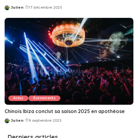
Julien
17 décembre 2025
Posted
by
Actus
Événements
Chinois Ibiza conclut sa saison 2025 en apothéose
Julien
9 septembre 2025
Posted
by
Derniers articles