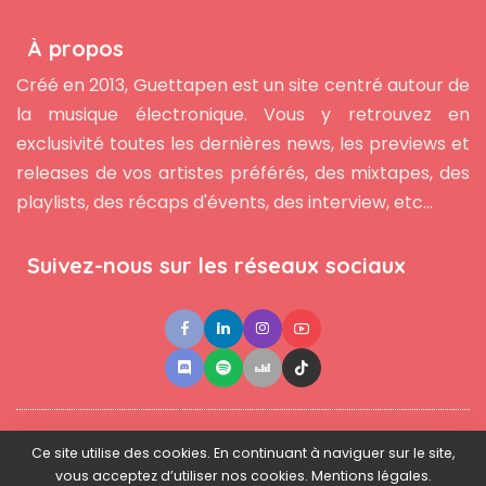
À propos
Créé en 2013, Guettapen est un site centré autour de
la musique électronique. Vous y retrouvez en
exclusivité toutes les dernières news, les previews et
releases de vos artistes préférés, des mixtapes, des
playlists, des récaps d'évents, des interview, etc...
Suivez-nous sur les réseaux sociaux
●
●
●
Contact
Newsletter
L'équipe
Mentions légales
Ce site utilise des cookies. En continuant à naviguer sur le site,
vous acceptez d’utiliser nos cookies. Mentions légales.