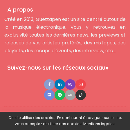
À propos
Créé en 2013, Guettapen est un site centré autour de
la musique électronique. Vous y retrouvez en
exclusivité toutes les dernières news, les previews et
releases de vos artistes préférés, des mixtapes, des
playlists, des récaps d'évents, des interview, etc...
Suivez-nous sur les réseaux sociaux
●
●
●
Contact
Newsletter
L'équipe
Mentions légales
Ce site utilise des cookies. En continuant à naviguer sur le site,
vous acceptez d’utiliser nos cookies. Mentions légales.