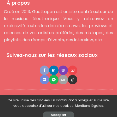
À propos
Créé en 2013, Guettapen est un site centré autour de
la musique électronique. Vous y retrouvez en
exclusivité toutes les dernières news, les previews et
releases de vos artistes préférés, des mixtapes, des
playlists, des récaps d'évents, des interview, etc...
Suivez-nous sur les réseaux sociaux
●
●
●
Contact
Newsletter
L'équipe
Mentions légales
Ce site utilise des cookies. En continuant à naviguer sur le site,
vous acceptez d’utiliser nos cookies. Mentions légales.
© 2025 - www.guettapen.com - Tous droits réservés.
Accepter