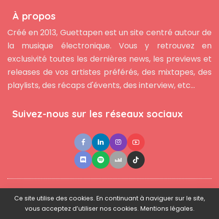
À propos
Créé en 2013, Guettapen est un site centré autour de
la musique électronique. Vous y retrouvez en
exclusivité toutes les dernières news, les previews et
releases de vos artistes préférés, des mixtapes, des
playlists, des récaps d'évents, des interview, etc...
Suivez-nous sur les réseaux sociaux
●
●
●
Contact
Newsletter
L'équipe
Mentions légales
Ce site utilise des cookies. En continuant à naviguer sur le site,
vous acceptez d’utiliser nos cookies. Mentions légales.