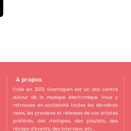
u
À propos
Créé en 2013, Guettapen est un site centré
autour de la musique électronique. Vous y
retrouvez en exclusivité toutes les dernières
news, les previews et releases de vos artistes
préférés, des mixtapes, des playlists, des
récaps d'évents, des interview, etc...