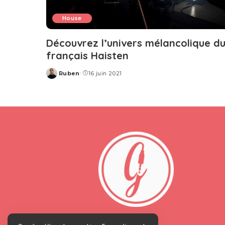
House
Découvrez l’univers mélancolique d
français Haisten
Ruben
16 juin 2021
Posted
by