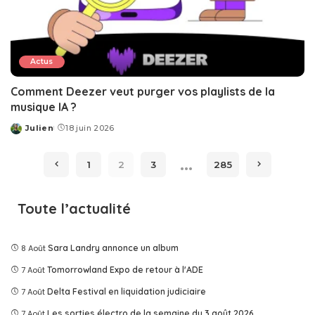
Actus
Comment Deezer veut purger vos playlists de la
musique IA ?
Julien
18 juin 2026
Posted
by
…
1
2
3
285
Toute l’actualité
8 Août
Sara Landry annonce un album
7 Août
Tomorrowland Expo de retour à l'ADE
7 Août
Delta Festival en liquidation judiciaire
7 Août
Les sorties électro de la semaine du 3 août 2026