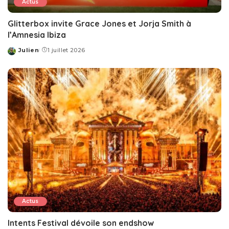
Actus
Glitterbox invite Grace Jones et Jorja Smith à
l’Amnesia Ibiza
Julien
1 juillet 2026
Posted
by
Actus
Intents Festival dévoile son endshow