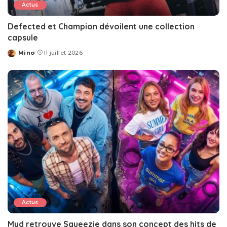
Actus
Defected et Champion dévoilent une collection
capsule
Mino
11 juillet 2026
Posted
by
Actus
Myd retrouve Squeezie dans son concept des hits de