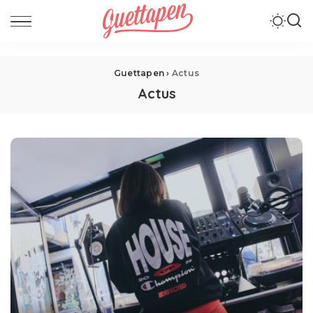
Guettapen
›
Actus
Actus