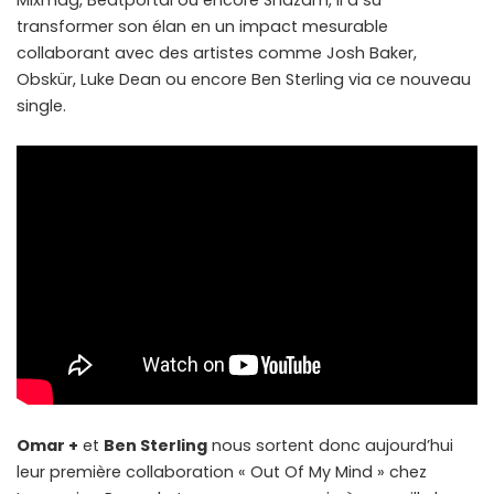
Mixmag, Beatportal ou encore Shazam, il a su
transformer son élan en un impact mesurable
collaborant avec des artistes comme Josh Baker,
Obskür, Luke Dean ou encore Ben Sterling via ce nouveau
single.
Omar +
et
Ben Sterling
nous sortent donc aujourd’hui
leur première collaboration « Out Of My Mind » chez