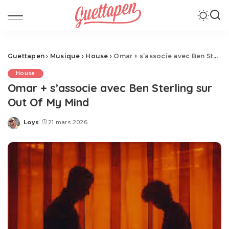
Guettapen
›
Musique
›
House
›
Omar + s’associe avec Ben Sterling sur Out Of My Mind
House
Omar + s’associe avec Ben Sterling sur
Out Of My Mind
Loys
21 mars 2026
Posted
by