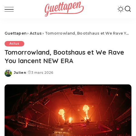
Guettapen
›
Actus
›
Tomorrowland, Bootshaus et We Rave You lancent NEW ERA
Actus
Tomorrowland, Bootshaus et We Rave
You lancent NEW ERA
Julien
3 mars 2026
Posted
by