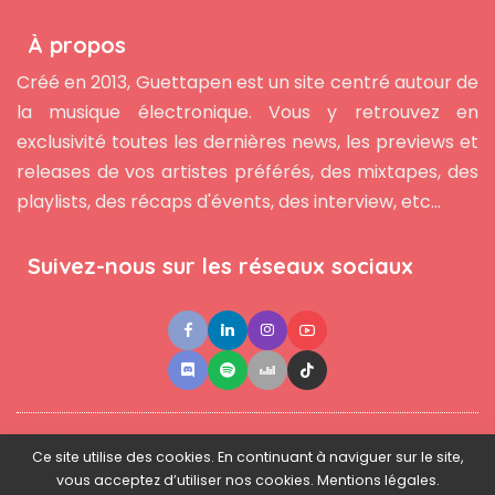
À propos
Créé en 2013, Guettapen est un site centré autour de
la musique électronique. Vous y retrouvez en
exclusivité toutes les dernières news, les previews et
releases de vos artistes préférés, des mixtapes, des
playlists, des récaps d'évents, des interview, etc...
Suivez-nous sur les réseaux sociaux
●
●
●
Contact
Newsletter
L'équipe
Mentions légales
Ce site utilise des cookies. En continuant à naviguer sur le site,
vous acceptez d’utiliser nos cookies. Mentions légales.