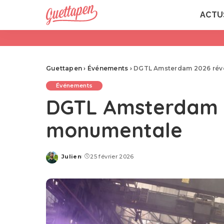
ACTU
Guettapen
›
Événements
›
DGTL Amsterdam 2026 rév
Événements
DGTL Amsterdam 
monumentale
Julien
25 février 2026
Posted
by