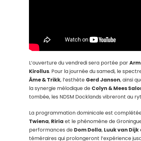
L’ouverture du vendredi sera portée par
Arm
Kirollus
. Pour la journée du samedi, le spectr
Âme & Trikk
, l’esthète
Gerd Janson
, ainsi 
la synergie mélodique de
Colyn & Mees Sal
tombée, les NDSM Docklands vibreront au r
La programmation dominicale est complétée 
Twiena
,
Riria
et le phénomène de Groningu
performances de
Dom Dolla
,
Luuk van Dijk
téméraires qui prolongeront l’expérience jusq