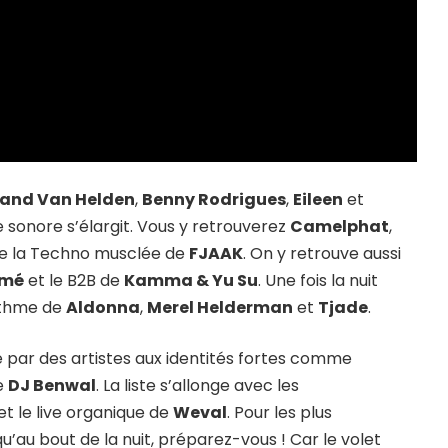
and Van Helden
,
Benny Rodrigues
,
Eileen
et
e sonore s’élargit. Vous y retrouverez
Camelphat
,
que la Techno musclée de
FJAAK
. On y retrouve aussi
omé
et le B2B de
Kamma & Yu Su
. Une fois la nuit
ythme de
Aldonna
,
Merel Helderman
et
Tjade
.
par des artistes aux identités fortes comme
e
DJ Benwal
. La liste s’allonge avec les
et le live organique de
Weval
. Pour les plus
u’au bout de la nuit, préparez-vous ! Car le volet