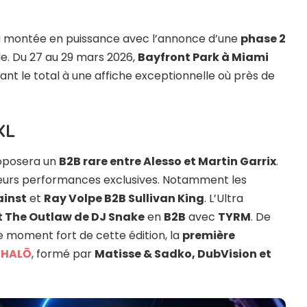
a montée en puissance avec l’annonce d’une
phase 2
e. Du 27 au 29 mars 2026,
Bayfront Park à Miami
ant le total à une affiche exceptionnelle où près de
XL
roposera un
B2B rare entre Alesso et Martin Garrix
.
sieurs performances exclusives. Notamment les
inst
et
Ray Volpe B2B Sullivan King
. L’Ultra
t The Outlaw de DJ Snake
en
B2B
avec
TYRM
. De
re moment fort de cette édition, la
première
 HALŌ
, formé par
Matisse & Sadko, DubVision et