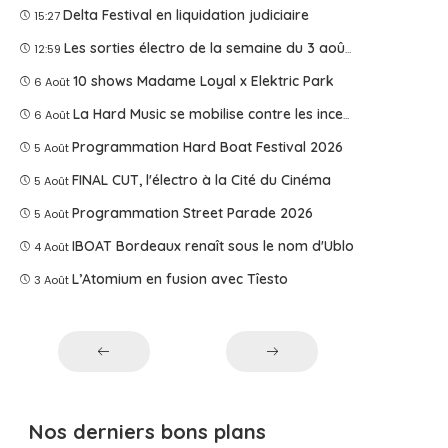
Delta Festival en liquidation judiciaire
15:27
Les sorties électro de la semaine du 3 août 2026
12:59
10 shows Madame Loyal x Elektric Park
6 Août
La Hard Music se mobilise contre les incendies
6 Août
Programmation Hard Boat Festival 2026
5 Août
FINAL CUT, l'électro à la Cité du Cinéma
5 Août
Programmation Street Parade 2026
5 Août
IBOAT Bordeaux renaît sous le nom d'Ublo
4 Août
L’Atomium en fusion avec Tîesto
3 Août
Nos derniers bons plans