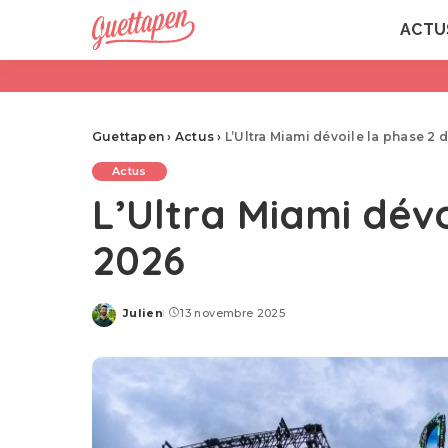
ACTU
Guettapen
›
Actus
›
L’Ultra Miami dévoile la phase 2
Actus
L’Ultra Miami dév
2026
Julien
13 novembre 2025
Posted
by