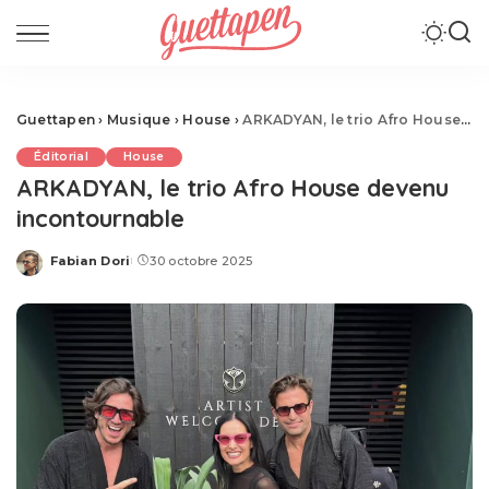
Guettapen
›
Musique
›
House
›
ARKADYAN, le trio Afro House devenu incontournable
Éditorial
House
ARKADYAN, le trio Afro House devenu
incontournable
Fabian Dori
30 octobre 2025
Posted
by