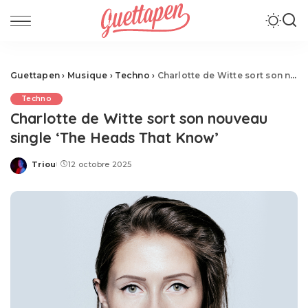
Guettapen
›
Musique
›
Techno
›
Charlotte de Witte sort son nouveau single ‘The Heads That Know’
Techno
Charlotte de Witte sort son nouveau
single ‘The Heads That Know’
Triou
12 octobre 2025
Posted
by