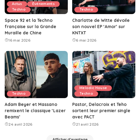
Actus
Événements
Techno
Techno
Space 92 et la Techno
Charlotte de Witte dévoile
française sur la Grande
son nouvel EP ‘Amor’ sur
Muraille de Chine
KNTXT
16 mai 2026
6 mai 2026
Melodic House
Techno
Techno
Adam Beyer et Massano
Pastor, Delacroix et Teho
remixent le classique ‘Lazer
sortent leur premier single
Beams’
avec PACT
24 avril 2026
21 avril 2026
Afficher d'avantage