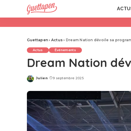
ACTU
Guettapen
›
Actus
›
Dream Nation dévoile sa progra
Actus
Événements
Dream Nation dév
Julien
9 septembre 2025
Posted
by