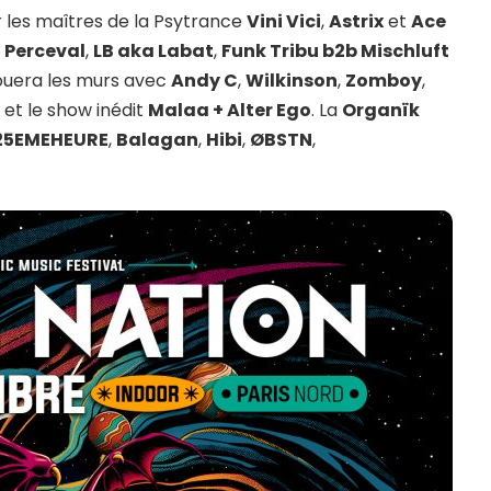
 les maîtres de la Psytrance
Vini Vici
,
Astrix
et
Ace
,
Perceval
,
LB aka Labat
,
Funk Tribu b2b Mischluft
uera les murs avec
Andy C
,
Wilkinson
,
Zomboy
,
e
et le show inédit
Malaa + Alter Ego
. La
Organïk
25EMEHEURE
,
Balagan
,
Hibi
,
ØBSTN
,