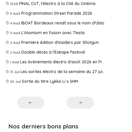
FINAL CUT, l'électro à la Cité du Cinéma
15:56
Programmation Street Parade 2026
5 Août
IBOAT Bordeaux renaît sous le nom d'Ublo
4 Août
L’Atomium en fusion avec Tîesto
3 Août
Première édition d'Insiders par Shotgun
3 Août
Double décès à l'Eskape Festival
2 Août
Les événements électro d'août 2026 en France
1 Août
Les sorties électro de la semaine du 27 juillet 2026
31 Juil
Sortie du titre Lykke Li x SHM
30 Juil
Nos derniers bons plans