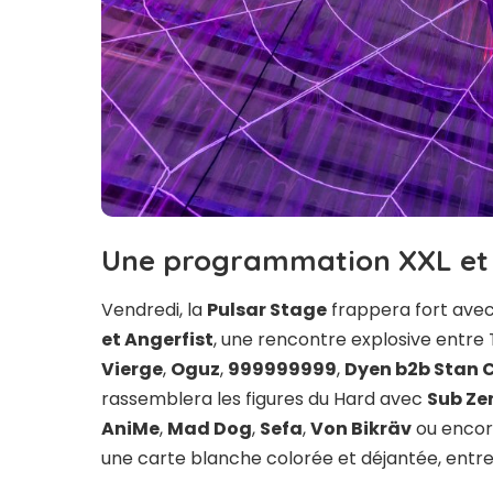
Une programmation XXL et t
Vendredi, la
Pulsar Stage
frappera fort avec
et Angerfist
, une rencontre explosive entre 
Vierge
,
Oguz
,
999999999
,
Dyen b2b Stan C
rassemblera les figures du Hard avec
Sub Zer
AniMe
,
Mad Dog
,
Sefa
,
Von Bikräv
ou enco
une carte blanche colorée et déjantée, entr