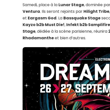
Samedi, place à la
Lunar Stage
, dominée par
Ventura
. Ils seront rejoints par
Hilight Tribe
et
Eargasm God
. La
Bassquake Stage
seco
Kayzo b2b Must Die!
,
Infekt b2b Samplifir
Stage
, dédiée à la scène parisienne, réunira
Rhadamanthe
et bien d’autres.