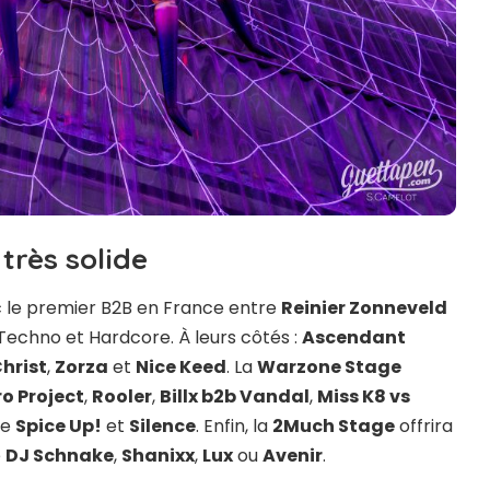
rès solide
 le premier B2B en France entre
Reinier Zonneveld
Techno et Hardcore. À leurs côtés :
Ascendant
hrist
,
Zorza
et
Nice Keed
. La
Warzone Stage
o Project
,
Rooler
,
Billx b2b Vandal
,
Miss K8 vs
re
Spice Up!
et
Silence
. Enfin, la
2Much Stage
offrira
e
DJ Schnake
,
Shanixx
,
Lux
ou
Avenir
.