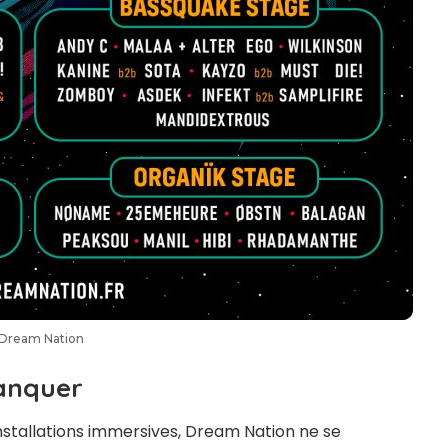
Dream Nation
anquer
nstallations immersives, Dream Nation ne se