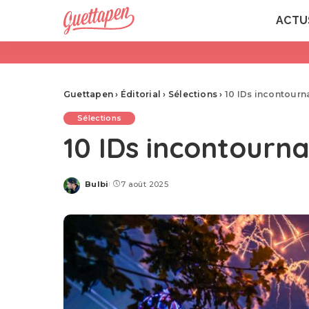
ACTU
Guettapen
›
Éditorial
›
Sélections
›
10 IDs incontour
Sélections
10 IDs incontourn
Bulbi
7 août 2025
Posted
by