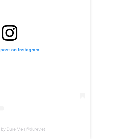
 post on Instagram
 by Dure Vie (@durevie)