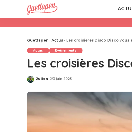
ACTU
Guettapen
›
Actus
›
Les croisières Disco Disco vous 
Actus
Événements
Les croisières Dis
Julien
3 juin 2025
Posted
by