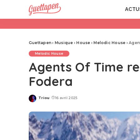
ACTU
Guettapen
›
Musique
›
House
›
Melodic House
›
Agent
Melodic House
Agents Of Time rem
Fodera
Triou
16 avril 2025
Posted
by