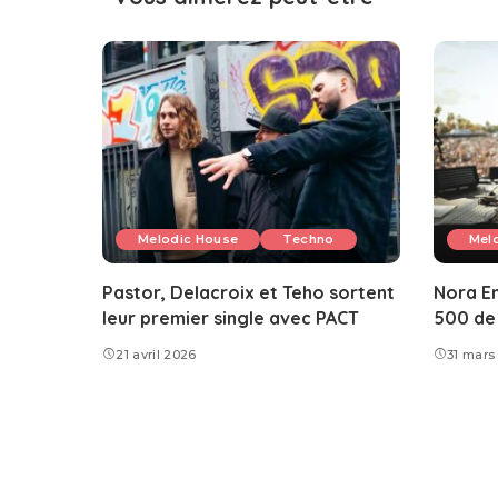
Melodic House
Techno
Mel
Pastor, Delacroix et Teho sortent
Nora En
leur premier single avec PACT
500 de 
21 avril 2026
31 mars