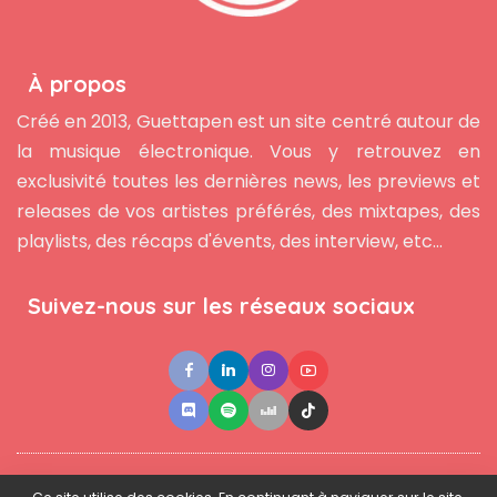
À propos
Créé en 2013, Guettapen est un site centré autour de
la musique électronique. Vous y retrouvez en
exclusivité toutes les dernières news, les previews et
releases de vos artistes préférés, des mixtapes, des
playlists, des récaps d'évents, des interview, etc...
Suivez-nous sur les réseaux sociaux
●
●
●
Contact
Newsletter
L'équipe
Mentions légales