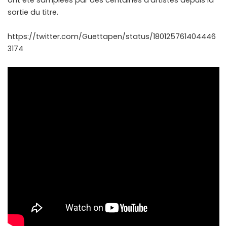
ont été samplées par des centaines d’artistes depuis la
sortie du titre.
https://twitter.com/Guettapen/status/180125761404446
3174