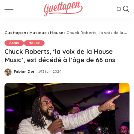
Guettapen
›
Musique
›
House
›
Chuck Roberts, ‘la voix de la House Music’, est décédé à l’âge de 66 ans
Actus
House
Chuck Roberts, ‘la voix de la House
Music’, est décédé à l’âge de 66 ans
Fabian Dori
13 juin 2024
Posted
by