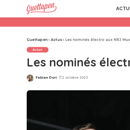
ACTU
Guettapen
›
Actus
›
Les nominés électro aux NRJ Mu
Actus
Les nominés élect
Fabian Dori
2 octobre 2023
Posted
by