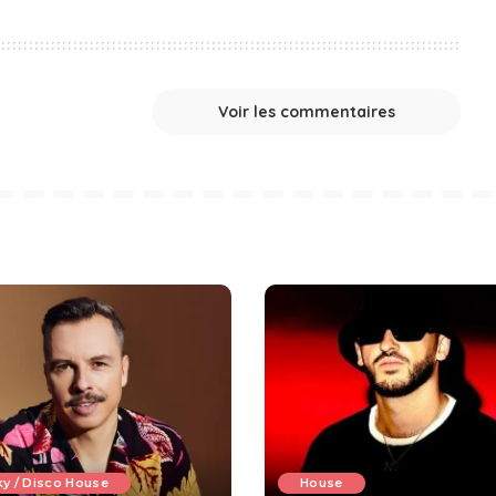
Voir les commentaires
y / Disco House
House