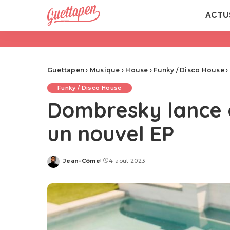
ACTU
Guettapen
›
Musique
›
House
›
Funky / Disco House
›
Funky / Disco House
Dombresky lance o
un nouvel EP
Jean-Côme
4 août 2023
Posted
by