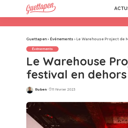
ACTU
Guettapen
›
Événements
›
Le Warehouse Project de 
Événements
Le Warehouse Pro
festival en dehor
Ruben
11 février 2023
Posted
by