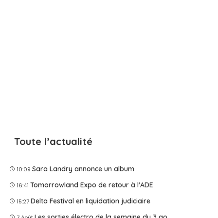
Toute l’actualité
Sara Landry annonce un album
10:09
Tomorrowland Expo de retour à l'ADE
16:41
Delta Festival en liquidation judiciaire
15:27
Les sorties électro de la semaine du 3 août 2026
7 Août