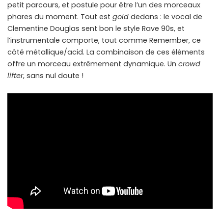
petit parcours, et postule pour être l’un des morceaux
phares du moment. Tout est
gold
dedans : le vocal de
Clementine Douglas sent bon le style Rave 90s, et
l’instrumentale comporte, tout comme Remember, ce
côté métallique/acid. La combinaison de ces éléments
offre un morceau extrêmement dynamique. Un
crowd
lifter
, sans nul doute !