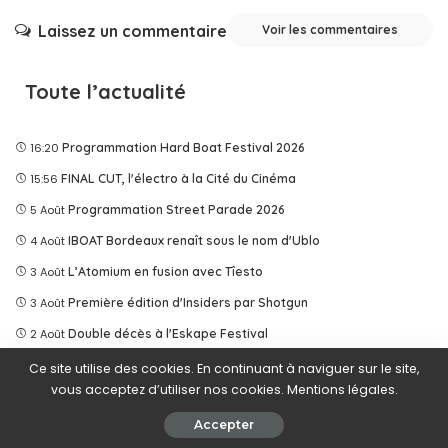
Laissez un commentaire
Voir les commentaires
Toute l’actualité
16:20
Programmation Hard Boat Festival 2026
15:56
FINAL CUT, l'électro à la Cité du Cinéma
5 Août
Programmation Street Parade 2026
4 Août
IBOAT Bordeaux renaît sous le nom d'Ublo
3 Août
L’Atomium en fusion avec Tîesto
3 Août
Première édition d'Insiders par Shotgun
2 Août
Double décès à l'Eskape Festival
1 Août
Les événements électro d'août 2026 en France
Ce site utilise des cookies. En continuant à naviguer sur le site,
vous acceptez d’utiliser nos cookies. Mentions légales.
31 Juil
Les sorties électro de la semaine du 27 juillet 2026
Accepter
30 Juil
Sortie du titre Lykke Li x SHM