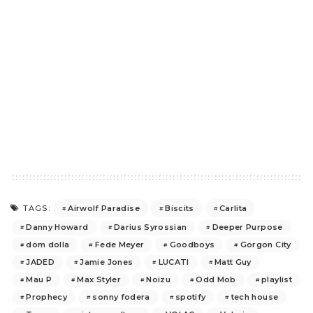
Airwolf Paradise
Biscits
Carlita
TAGS:
Danny Howard
Darius Syrossian
Deeper Purpose
dom dolla
Fede Meyer
Goodboys
Gorgon City
JADED
Jamie Jones
LUCATI
Matt Guy
Mau P
Max Styler
Noizu
Odd Mob
playlist
Prophecy
sonny fodera
spotify
tech house