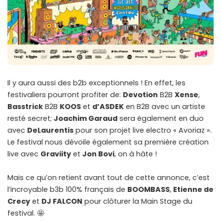
Il y aura aussi des b2b exceptionnels ! En effet, les
festivaliers pourront profiter de:
Devotion
B2B
Xense
,
Basstrick
B2B
KOOS
et
d’ASDEK
en B2B avec un artiste
resté secret;
Joachim Garaud
sera également en duo
avec
DeLaurentis
pour son projet live electro « Avoriaz ».
Le festival nous dévoile également sa première création
live avec
Graviity
et
Jon Bovi
, on à hâte !
Mais ce qu’on retient avant tout de cette annonce, c’est
l’incroyable b3b 100% français de
BOOMBASS
,
Etienne de
Crecy
et
DJ FALCON
pour clôturer la Main Stage du
festival. 🤩