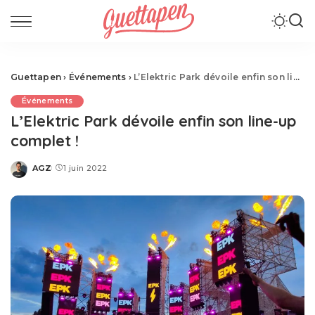
Guettapen
›
Événements
›
L’Elektric Park dévoile enfin son line-up complet !
Événements
L’Elektric Park dévoile enfin son line-up
complet !
AGZ
1 juin 2022
Posted
by