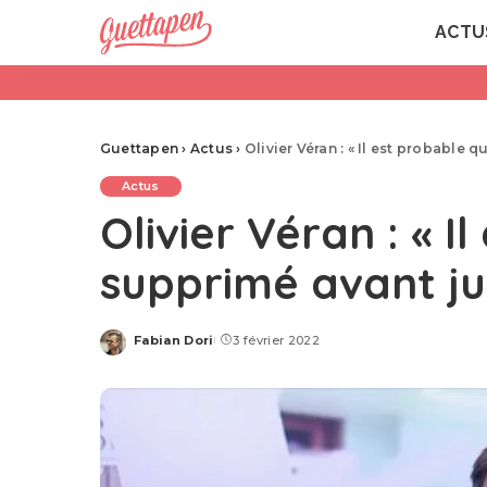
ACTU
Guettapen
›
Actus
›
Olivier Véran : « Il est probable q
Actus
Olivier Véran : « I
supprimé avant jui
Fabian Dori
3 février 2022
Posted
by