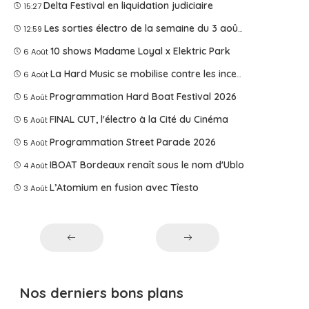
Delta Festival en liquidation judiciaire
15:27
Les sorties électro de la semaine du 3 août 2026
12:59
10 shows Madame Loyal x Elektric Park
6 Août
La Hard Music se mobilise contre les incendies
6 Août
Programmation Hard Boat Festival 2026
5 Août
FINAL CUT, l'électro à la Cité du Cinéma
5 Août
Programmation Street Parade 2026
5 Août
IBOAT Bordeaux renaît sous le nom d'Ublo
4 Août
L’Atomium en fusion avec Tîesto
3 Août
Nos derniers bons plans