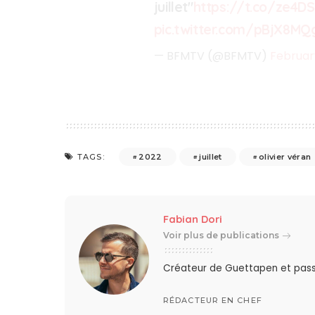
juillet"
https://t.co/ze4D
pic.twitter.com/pBjX8MQ
— BFMTV (@BFMTV)
Februar
2022
juillet
olivier véran
TAGS:
Fabian Dori
Voir plus de publications
Créateur de Guettapen et pas
RÉDACTEUR EN CHEF