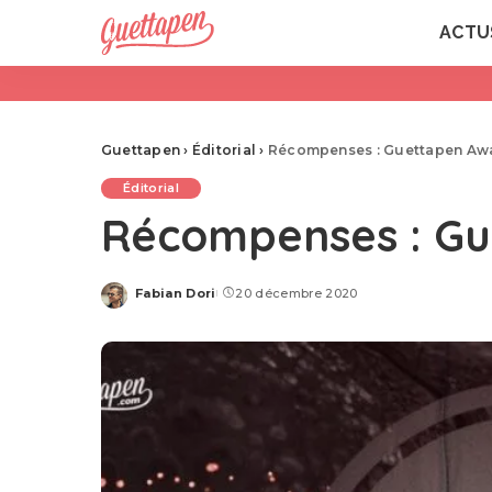
ACTU
Guettapen
›
Éditorial
›
Récompenses : Guettapen Aw
Éditorial
Récompenses : Gu
Fabian Dori
20 décembre 2020
Posted
by