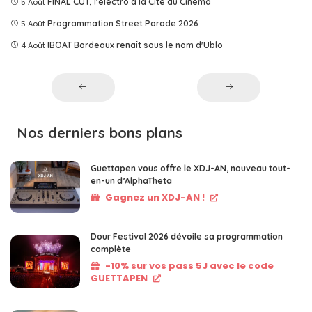
5 Août
FINAL CUT, l'électro à la Cité du Cinéma
5 Août
Programmation Street Parade 2026
4 Août
IBOAT Bordeaux renaît sous le nom d'Ublo
Nos derniers bons plans
Guettapen vous offre le XDJ-AN, nouveau tout-
en-un d’AlphaTheta
Gagnez un XDJ-AN !
Dour Festival 2026 dévoile sa programmation
complète
-10% sur vos pass 5J avec le code
GUETTAPEN