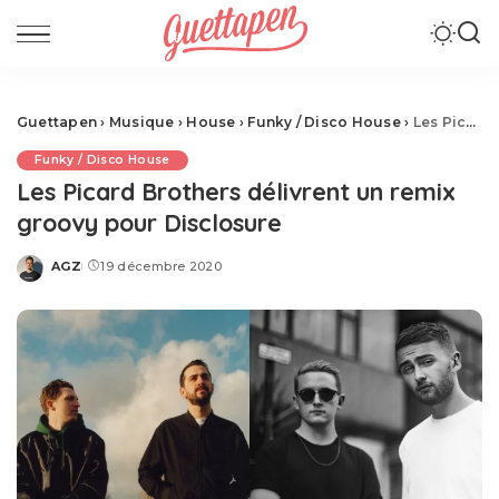
Guettapen
›
Musique
›
House
›
Funky / Disco House
›
Les Picard Brothers délivrent un remix groovy pour Disclosure
Funky / Disco House
Les Picard Brothers délivrent un remix
groovy pour Disclosure
AGZ
19 décembre 2020
Posted
by