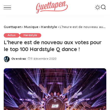
Guettapen
›
Musique
›
Hardstyle
›
L’heure est de nouveau aux votes pour le top 100 Hardstyle Q dance !
Actus
Hardstyle
L’heure est de nouveau aux votes pour
le top 100 Hardstyle Q dance !
Overdrax
11 décembre 2020
Posted
by