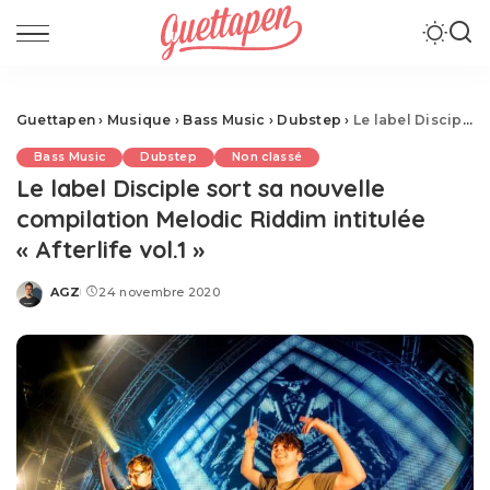
Guettapen
›
Musique
›
Bass Music
›
Dubstep
›
Le label Disciple sort sa nouvelle compilation Melodic Riddim intitulée « Afterlife vol.1 »
Bass Music
Dubstep
Non classé
Le label Disciple sort sa nouvelle
compilation Melodic Riddim intitulée
« Afterlife vol.1 »
AGZ
24 novembre 2020
Posted
by