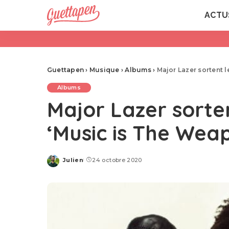
ACTU
Guettapen
›
Musique
›
Albums
›
Major Lazer sortent 
Albums
Major Lazer sorte
‘Music is The Wea
Julien
24 octobre 2020
Posted
by