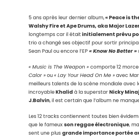
5 ans après leur dernier album,
« Peace is th
Walshy Fire et Ape Drums, aka Major Lazer
longtemps car il était
initialement prévu po
trio a changé ses objectif pour sortir princ
Sean Paul ou encore l’EP
« Know No Better »
« Music is The Weapon »
comporte 12 morcea
Calor »
ou
« Lay Your Head On Me »
avec Marc
meilleurs talents de la scène mondiale avec
incroyable
Khalid
à la superstar
Nicky Mina
J.Balvin
, il est certain que l’album ne manqu
Les 12 tracks contiennent toutes bien évid
que le fameux
son reggae électronique
, ma
sent une plus
grande importance portée a