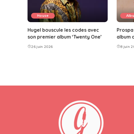
House
Alb
Hugel bouscule les codes avec
Prospa 
son premier album ‘Twenty One’
album a
26 juin 2026
8 juin 