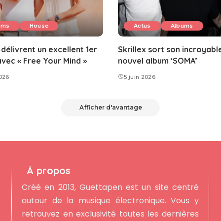
ums
House
Actus
Albums
délivrent un excellent 1er
Skrillex sort son incroyabl
vec « Free Your Mind »
nouvel album ‘SOMA’
2026
5 juin 2026
Afficher d'avantage
À propos
Créé en 2013, Guettapen est un site centré
autour de la musique électronique. Vous y
retrouvez en exclusivité toutes les dernières