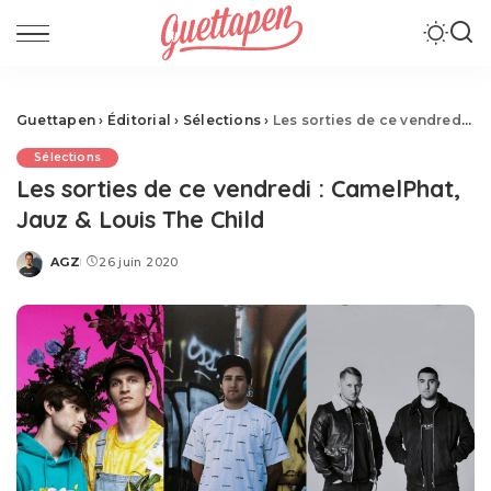
Guettapen
›
Éditorial
›
Sélections
›
Les sorties de ce vendredi : CamelPhat, Jauz & Louis The Child
Sélections
Les sorties de ce vendredi : CamelPhat,
Jauz & Louis The Child
AGZ
26 juin 2020
Posted
by