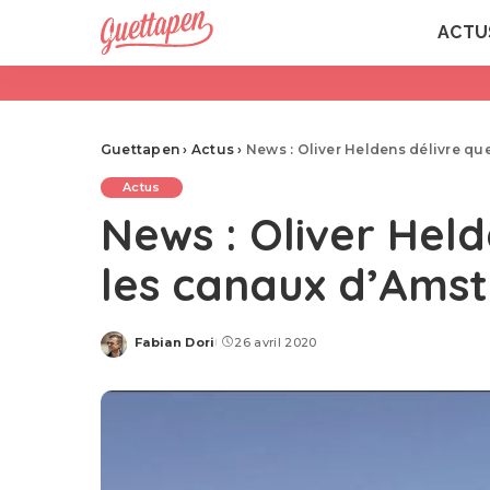
ACTU
Guettapen
›
Actus
›
News : Oliver Heldens délivre qu
Actus
News : Oliver Held
les canaux d’Ams
Fabian Dori
26 avril 2020
Posted
by