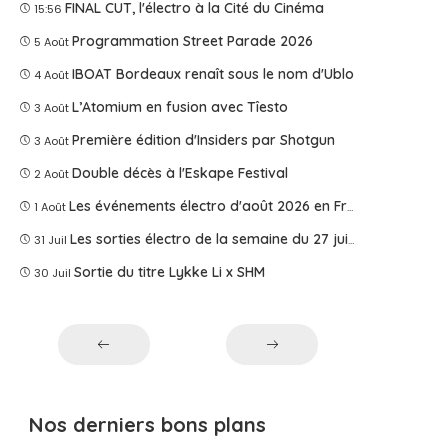
FINAL CUT, l'électro à la Cité du Cinéma
15:56
Programmation Street Parade 2026
5 Août
IBOAT Bordeaux renaît sous le nom d'Ublo
4 Août
L’Atomium en fusion avec Tîesto
3 Août
Première édition d'Insiders par Shotgun
3 Août
Double décès à l'Eskape Festival
2 Août
Les événements électro d'août 2026 en France
1 Août
Les sorties électro de la semaine du 27 juillet 2026
31 Juil
Sortie du titre Lykke Li x SHM
30 Juil
Nos derniers bons plans