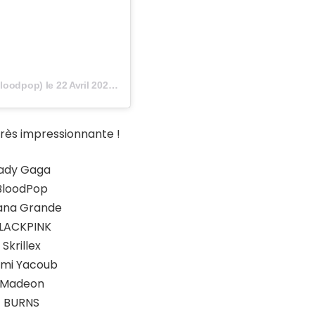
loodpop) le
22 Avril 2020 à 1 :57 PDT
t très impressionnante !
ady Gaga
BloodPop
ana Grande
LACKPINK
Skrillex
mi Yacoub
Madeon
BURNS