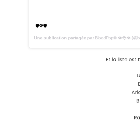
🛡💖🛡
Une publication partagée par
BloodPop® 👁👅👁
(@b
Et la liste es
L
Ari
B
Ra