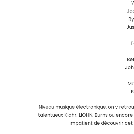
W
Ja
Ry
Jus
T
Be
Joh
Ma
B
Niveau musique électronique, on y retrou
talentueux Klahr, LIOHN, Burns ou encore 
impatient de découvrir cet a