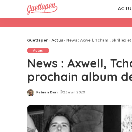
ACTU
Guettapen
›
Actus
›
News : Axwell, Tchami, Skrillex
Actus
News : Axwell, Tc
prochain album d
Fabian Dori
23 avril 2020
Posted
by