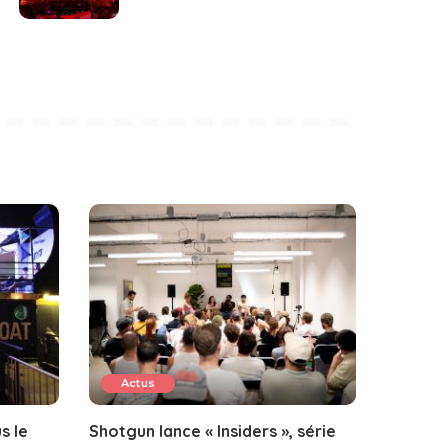
Actus
s le
Shotgun lance « Insiders », série