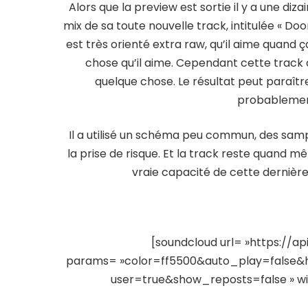
Alors que la preview est sortie il y a une dizai
mix de sa toute nouvelle track, intitulée « Doo
est très orienté extra raw, qu’il aime quand ç
chose qu’il aime. Cependant cette track a
quelque chose. Le résultat peut paraîtr
probablement
Il a utilisé un schéma peu commun, des sam
la prise de risque. Et la track reste quand 
vraie capacité de cette dernière,
[soundcloud url= »https://a
params= »color=ff5500&auto_play=false
user=true&show_reposts=false » widt