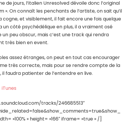
ne de jours, l’italien Unresolved dévoile donc l’original
m ». On connaît les penchants de l’artiste, on sait qu’il
a cogne, et visiblement, il fait encore une fois quelque
 un côté psychédélique en plus, il a vraiment osé
e un peu obscur, mais c’est une track qui rendra
 très bien en event.
ples assez étranges, on peut en tout cas encourager
même très correcte, mais pour se rendre compte de la
 il faudra patienter de l’entendre en live.
iTunes
pi.soundcloud.com/tracks/246685513″
&hide_related=false&show_comments=true&show_
h= »100% » height= »166″ iframe= »true » /]