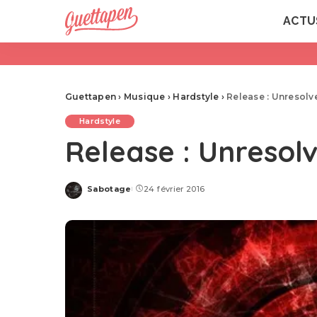
ACTU
Guettapen
›
Musique
›
Hardstyle
›
Release : Unresolv
Hardstyle
Release : Unresol
Sabotage
24 février 2016
Posted
by