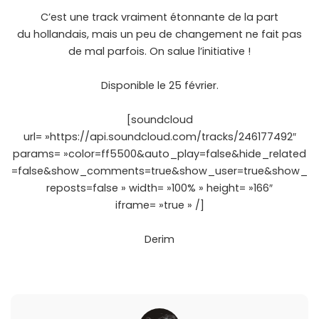
C’est une track vraiment étonnante de la part
du hollandais, mais un peu de changement ne fait pas
de mal parfois. On salue l’initiative !
Disponible le 25 février.
[soundcloud
url= »https://api.soundcloud.com/tracks/246177492″
params= »color=ff5500&auto_play=false&hide_related
=false&show_comments=true&show_user=true&show_
reposts=false » width= »100% » height= »166″
iframe= »true » /]
Derim