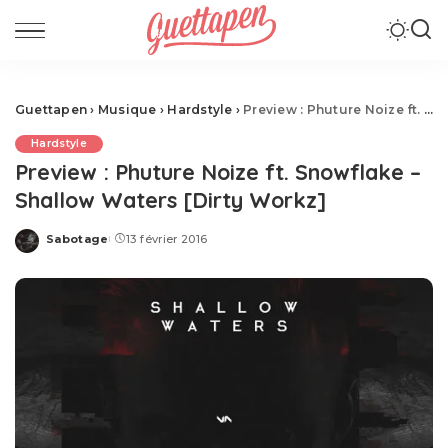
Guettapen
›
Musique
›
Hardstyle
›
Preview : Phuture Noize ft. Snowflake – Shallow Waters [Dirty Workz]
Hardstyle
Preview : Phuture Noize ft. Snowflake –
Shallow Waters [Dirty Workz]
Sabotage
13 février 2016
Posted
by