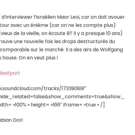
 d’interviewer l’israélien Maor Levi, car on doit avouer
retour avec un énième (car on ne les compte plus)
(vieux de la vieille, on écoute BT il y a presque 10 ans)
etrouve une nouvelle fois les drops destructurés du
ncomparable sur le marché. Il a des airs de Wolfgang
 house. On en veut plus !
Beatport
pi.soundcloud.com/tracks/173390891″
&hide_related=false&show_comments=true&show_
h= »100% » height= »166″ iframe= »true » /]
abian Dori