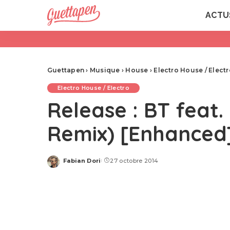
ACTU
Guettapen
›
Musique
›
House
›
Electro House / Elect
Electro House / Electro
Release : BT feat.
Remix) [Enhanced
Fabian Dori
27 octobre 2014
Posted
by