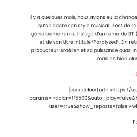
Il y a quelques mois, nous avions eu la chance
qu’on adore son style musical. Il est de 
génialissime remix. Il s’agit d’un remix de BT 
et de son titre intitulé ‘Paralyzed’. On r
producteur israélien et sa puissance quasi i
mais en bien plus
[soundcloud url= »https://a
params= »color=ff5500&auto_play=false
user=true&show_reposts=false » widt
F