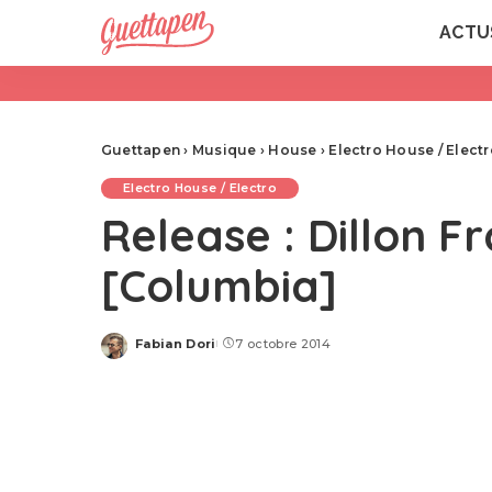
ACTU
Guettapen
›
Musique
›
House
›
Electro House / Elect
Electro House / Electro
Release : Dillon F
[Columbia]
Fabian Dori
7 octobre 2014
Posted
by