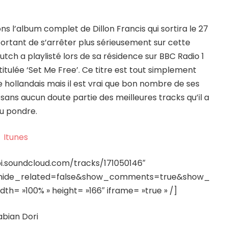
s l’album complet de Dillon Francis qui sortira le 27
ortant de s’arrêter plus sérieusement sur cette
utch a playlisté lors de sa résidence sur BBC Radio 1
titulée ‘Set Me Free’. Ce titre est tout simplement
 hollandais mais il est vrai que bon nombre de ses
t sans aucun doute partie des meilleures tracks qu’il a
u pondre.
Itunes
pi.soundcloud.com/tracks/171050146″
&hide_related=false&show_comments=true&show_
h= »100% » height= »166″ iframe= »true » /]
abian Dori