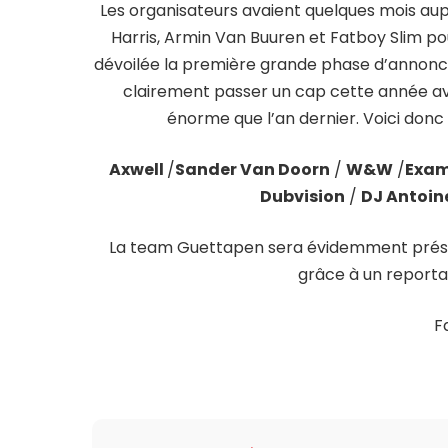
Les organisateurs avaient quelques mois au
Harris, Armin Van Buuren et Fatboy Slim pou
dévoilée la première grande phase d’annonce d
clairement passer un cap cette année ave
énorme que l’an dernier. Voici donc 
Axwell
/
Sander Van Doorn
/
W&W
/
Exam
Dubvision
/
DJ Antoin
La team Guettapen sera évidemment présent
grâce à un reporta
F