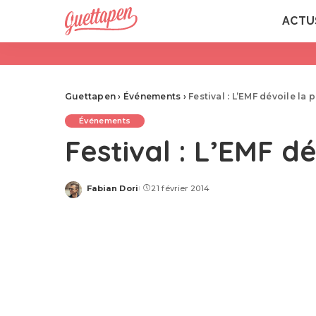
ACTU
Guettapen
›
Événements
›
Festival : L’EMF dévoile la 
Événements
Festival : L’EMF dé
Fabian Dori
21 février 2014
Posted
by