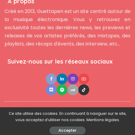
À propos
Créé en 2013, Guettapen est un site centré autour de
la musique électronique. Vous y retrouvez en
exclusivité toutes les dernières news, les previews et
releases de vos artistes préférés, des mixtapes, des
playlists, des récaps d'évents, des interview, etc...
Suivez-nous sur les réseaux sociaux
●
●
●
Contact
Newsletter
L'équipe
Mentions légales
Ce site utilise des cookies. En continuant à naviguer sur le site,
vous acceptez d’utiliser nos cookies. Mentions légales.
© 2025 - www.guettapen.com - Tous droits réservés.
Accepter