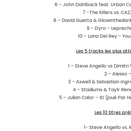
6 – John Dahlback feat. Urban C
7 -The Killers vs. CA
8 – David Guetta & Glowinthedark 
9 – Dyro – Leprech
10 – Lana Del Rey – Yo
Les 5 tracks les plus at
1 – Steve Angello vs Dimitr
2 – Alesso 
3 – Axwell & Sebastian In
4 – Stadiumx & Taylr Ren
5 – Julian Calor – ID (joué Pa
Les 10 titres pr
1- Steve Angello vs. 