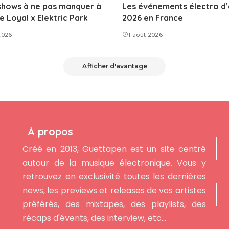
shows à ne pas manquer à
Les événements électro d
Loyal x Elektric Park
2026 en France
2026
1 août 2026
Afficher d'avantage
À propos
Créé en 2013, Guettapen est un site centré
autour de la musique électronique. Vous y
retrouvez en exclusivité toutes les dernières
news, les previews et releases de vos artistes
préférés, des mixtapes, des playlists, des
récaps d'évents, des interview, etc...