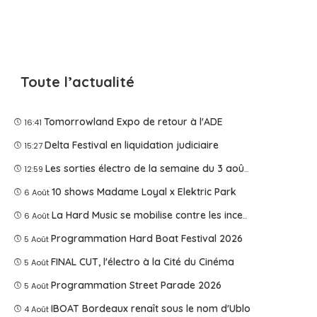
Toute l’actualité
Tomorrowland Expo de retour à l'ADE
16:41
Delta Festival en liquidation judiciaire
15:27
Les sorties électro de la semaine du 3 août 2026
12:59
10 shows Madame Loyal x Elektric Park
6 Août
La Hard Music se mobilise contre les incendies
6 Août
Programmation Hard Boat Festival 2026
5 Août
FINAL CUT, l'électro à la Cité du Cinéma
5 Août
Programmation Street Parade 2026
5 Août
IBOAT Bordeaux renaît sous le nom d'Ublo
4 Août