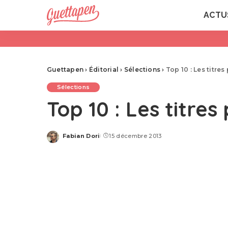
ACTU
Guettapen
›
Éditorial
›
Sélections
›
Top 10 : Les titre
Sélections
Top 10 : Les titre
Fabian Dori
15 décembre 2013
Posted
by