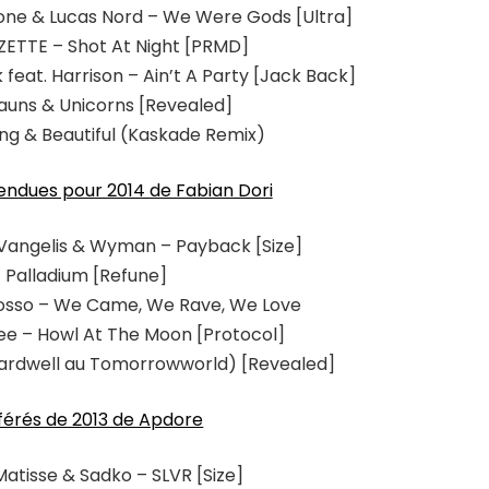
one & Lucas Nord – We Were Gods [Ultra]
ZZETTE – Shot At Night [PRMD]
feat. Harrison – Ain’t A Party [Jack Back]
auns & Unicorns [Revealed]
ung & Beautiful (Kaskade Remix)
tendues pour 2014 de Fabian Dori
i Vangelis & Wyman – Payback [Size]
– Palladium [Refune]
grosso – We Came, We Rave, We Love
ee – Howl At The Moon [Protocol]
r Hardwell au Tomorrowworld) [Revealed]
éférés de 2013 de Apdore
Matisse & Sadko – SLVR [Size]