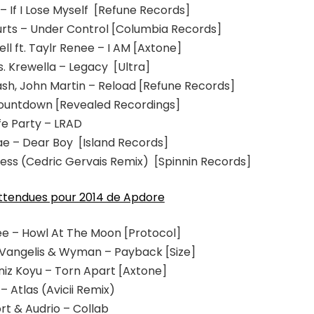
– If I Lose Myself [Refune Records]
Hurts – Under Control [Columbia Records]
ell ft. Taylr Renee – I AM [Axtone]
. Krewella – Legacy [Ultra]
sh, John Martin – Reload [Refune Records]
Countdown [Revealed Recordings]
fe Party – LRAD
Mae – Dear Boy [Island Records]
ess (Cedric Gervais Remix) [Spinnin Records]
 attendues pour 2014 de Apdore
ee – Howl At The Moon [Protocol]
i Vangelis & Wyman – Payback [Size]
iz Koyu – Torn Apart [Axtone]
– Atlas (Avicii Remix)
rt & Audrio – Collab