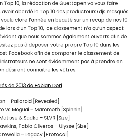
on Top 10, la rédaction de Guettapen va vous faire
s avoir abordé le Top 10 des producteurs/djs masqués
a voulu clore l’année en beauté sur un récap de nos 10
e lors d’un Top 10, ce classement n’a qu’un aspect
st évident que nous sommes également ouverts afin de
hésitez pas à déposer votre propre Top 10 dans les
post Facebook afin de comparer le classement de
ministrateurs ne sont évidemment pas à prendre en
n désirent connaitre les vôtres.
érés de 2013 de Fabian Dori
n – Pallaroid [Revealed]
Mike vs Moguai – Mammoth [Spinnin]
 Matisse & Sadko – SLVR [Size]
wkins, Pablo Oliveros – Ulysse [Size]
Krewella – Legacy [Protocol]