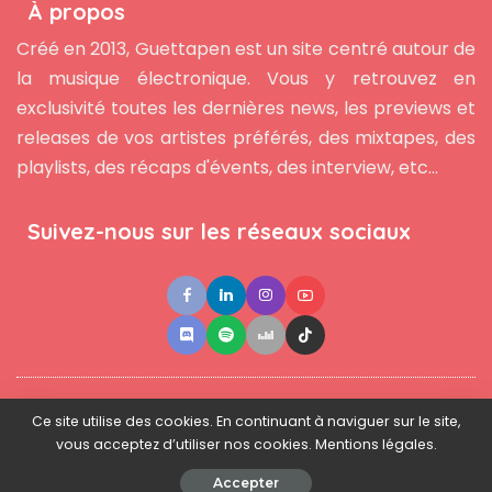
À propos
Créé en 2013, Guettapen est un site centré autour de
la musique électronique. Vous y retrouvez en
exclusivité toutes les dernières news, les previews et
releases de vos artistes préférés, des mixtapes, des
playlists, des récaps d'évents, des interview, etc...
Suivez-nous sur les réseaux sociaux
●
●
●
Contact
Newsletter
L'équipe
Mentions légales
Ce site utilise des cookies. En continuant à naviguer sur le site,
vous acceptez d’utiliser nos cookies. Mentions légales.
© 2025 - www.guettapen.com - Tous droits réservés.
Accepter