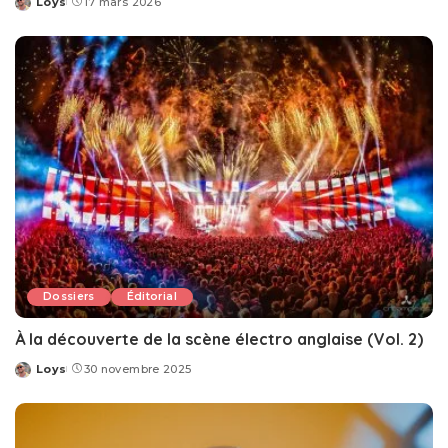
Loys
17 mars 2026
Posted
by
Dossiers
Éditorial
À la découverte de la scène électro anglaise (Vol. 2)
Loys
30 novembre 2025
Posted
by