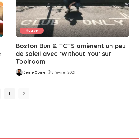
House
Boston Bun & TCTS amènent un peu
e
de soleil avec ‘Without You’ sur
Toolroom
Jean-Côme
8 février 2021
Posted
by
1
2