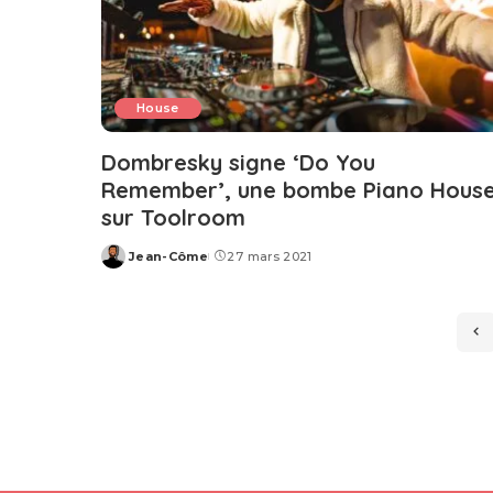
House
Dombresky signe ‘Do You
Remember’, une bombe Piano Hous
sur Toolroom
Jean-Côme
27 mars 2021
Posted
by